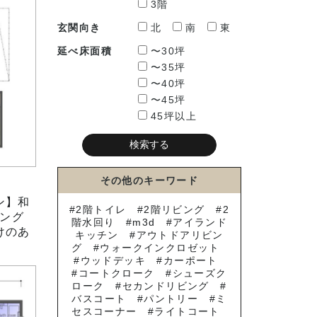
3階
玄関向き
北
南
東
延べ床面積
〜30坪
〜35坪
〜40坪
〜45坪
45坪以上
その他のキーワード
ン】和
2階トイレ
2階リビング
2
ング
階水回り
m3d
アイランド
けのあ
キッチン
アウトドアリビン
グ
ウォークインクロゼット
ウッドデッキ
カーポート
コートクローク
シューズク
ローク
セカンドリビング
バスコート
パントリー
ミ
セスコーナー
ライトコート