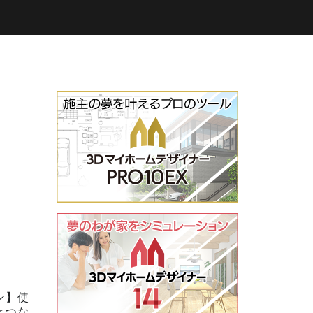
ン】使
とつな