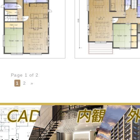
Page 1 of 2
1
2
»