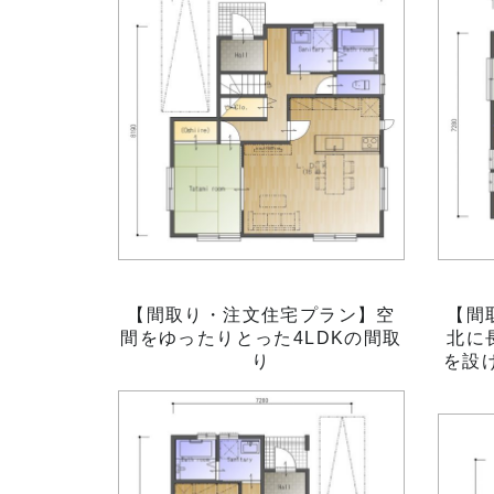
【間取り・注文住宅プラン】空
【間
間をゆったりとった4LDKの間取
北に
り
を設