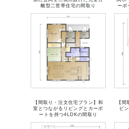
離型二世帯住宅の間取り
ーポ
【間取り・注文住宅プラン】和
【間
室とつながるリビングとカーポ
ビ
ートを持つ4LDKの間取り