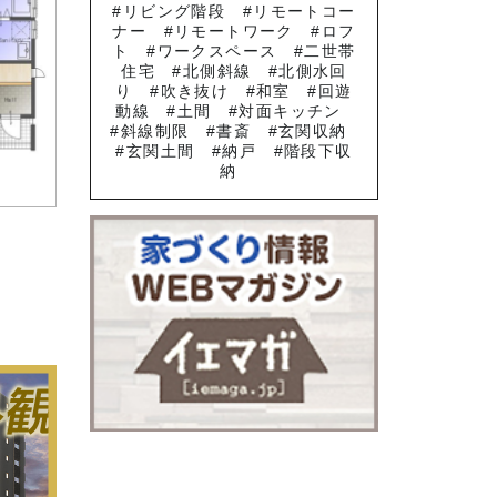
リビング階段
リモートコー
ナー
リモートワーク
ロフ
ト
ワークスペース
二世帯
住宅
北側斜線
北側水回
り
吹き抜け
和室
回遊
動線
土間
対面キッチン
斜線制限
書斎
玄関収納
玄関土間
納戸
階段下収
納