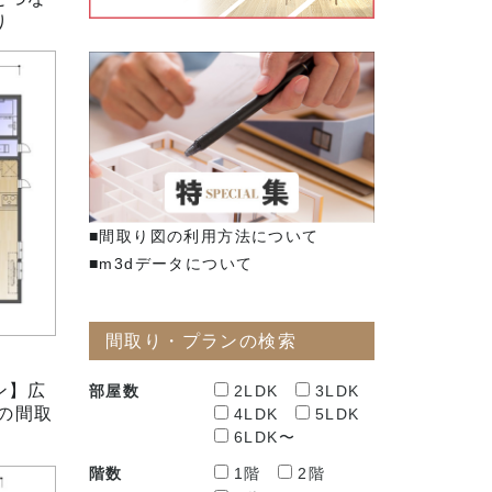
り
■間取り図の利用方法について
■m3dデータについて
間取り・プランの検索
ン】広
部屋数
2LDK
3LDK
Kの間取
4LDK
5LDK
6LDK〜
階数
1階
2階