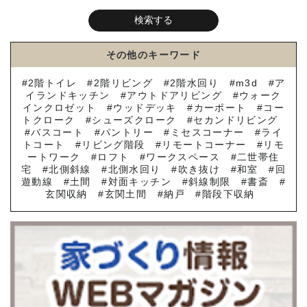
その他のキーワード
2階トイレ
2階リビング
2階水回り
m3d
ア
イランドキッチン
アウトドアリビング
ウォーク
インクロゼット
ウッドデッキ
カーポート
コー
トクローク
シューズクローク
セカンドリビング
バスコート
パントリー
ミセスコーナー
ライ
トコート
リビング階段
リモートコーナー
リモ
ートワーク
ロフト
ワークスペース
二世帯住
宅
北側斜線
北側水回り
吹き抜け
和室
回
遊動線
土間
対面キッチン
斜線制限
書斎
玄関収納
玄関土間
納戸
階段下収納