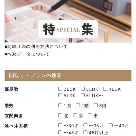
■間取り図の利用方法について
■m3dデータについて
間取り・プランの検索
部屋数
2LDK
3LDK
4LDK
5LDK
6LDK〜
階数
1階
2階
3階
玄関向き
北
南
東
延べ床面積
〜30坪
〜35坪
〜40坪
〜45坪
45坪以上