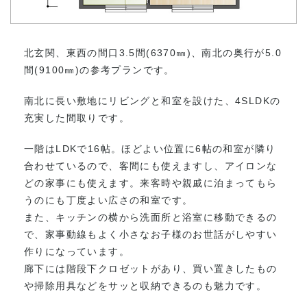
北玄関、東西の間口3.5間(6370㎜)、南北の奥行が5.0
間(9100㎜)の参考プランです。
南北に長い敷地にリビングと和室を設けた、4SLDKの
充実した間取りです。
一階はLDKで16帖。ほどよい位置に6帖の和室が隣り
合わせているので、客間にも使えますし、アイロンな
どの家事にも使えます。来客時や親戚に泊まってもら
うのにも丁度よい広さの和室です。
また、キッチンの横から洗面所と浴室に移動できるの
で、家事動線もよく小さなお子様のお世話がしやすい
作りになっています。
廊下には階段下クロゼットがあり、買い置きしたもの
や掃除用具などをサッと収納できるのも魅力です。