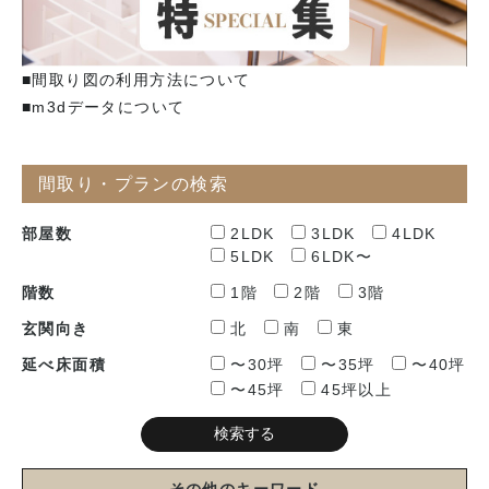
■間取り図の利用方法について
■m3dデータについて
間取り・プランの検索
部屋数
2LDK
3LDK
4LDK
5LDK
6LDK〜
階数
1階
2階
3階
玄関向き
北
南
東
延べ床面積
〜30坪
〜35坪
〜40坪
〜45坪
45坪以上