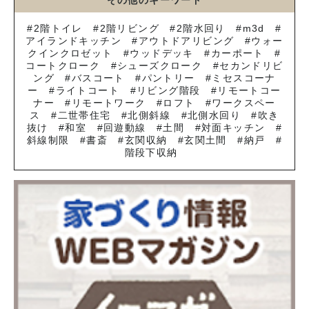
その他のキーワード
2階トイレ
2階リビング
2階水回り
m3d
アイランドキッチン
アウトドアリビング
ウォー
クインクロゼット
ウッドデッキ
カーポート
コートクローク
シューズクローク
セカンドリビ
ング
バスコート
パントリー
ミセスコーナ
ー
ライトコート
リビング階段
リモートコー
ナー
リモートワーク
ロフト
ワークスペー
ス
二世帯住宅
北側斜線
北側水回り
吹き
抜け
和室
回遊動線
土間
対面キッチン
斜線制限
書斎
玄関収納
玄関土間
納戸
階段下収納