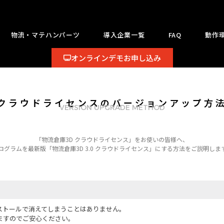
物流・マテハンパーツ
導入企業一覧
FAQ
動作
オンラインデモお申し込み
クラウドライセンスのバージョンアップ方
VERSION UPGRADE METHOD
「物流倉庫3D クラウドライセンス」をお使いの皆様へ、
ログラムを最新版「物流倉庫3D 3.0 クラウドライセンス」にする方法をご説明しま
ストールで消えてしまうことはありません。
ますのでご安心ください。