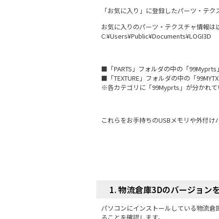
「お気に入り」に登録したパーツ・テクス
お気に入りのパーツ・テクスチャ情報は
C:¥Users¥Public¥Documents¥LOGI3D
■「PARTS」フォルダの中の「99Myprts
■「TEXTURE」フォルダの中の「99MYT
※各カテゴリに「99Myprts」が分かれ
これらをお手持ちのUSBメモリや外付け
1. 物流倉庫3Dのバージョン
パソコンにインストールしている物流倉庫3
ることを確認します。