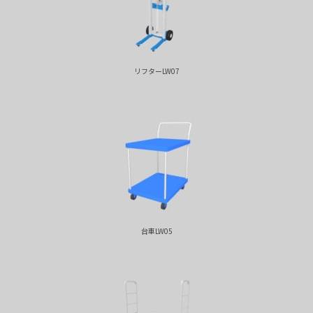
リフターLW07
台車LW05