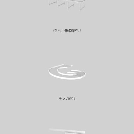
パレット搬送機LW01
ランプLW01