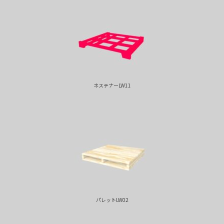
ネステナーLW11
パレットLW02