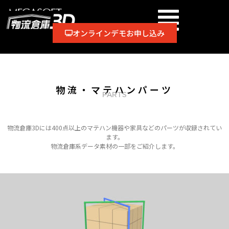
オンラインデモお申し込み
物流・マテハンパーツ
PARTS
物流倉庫3Dには400点以上のマテハン機器や家具などのパーツが収録されてい
ます。
物流倉庫系データ素材の一部をご紹介します。