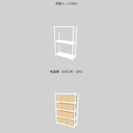
移動ラックLW02
軽量棚（仕切1枚）LW01