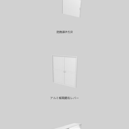
防熱扉片引R
アルミ框両開右レバー