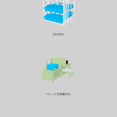
DASLW03
パレット交換機LW01