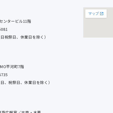
梅田センタービル11階
5081
:00（土日祝祭日、休業日を除く）
 PMO平河町7階
6735
:00（土日、祝祭日、休業日を除く）
担当
広報室／古東・木暮