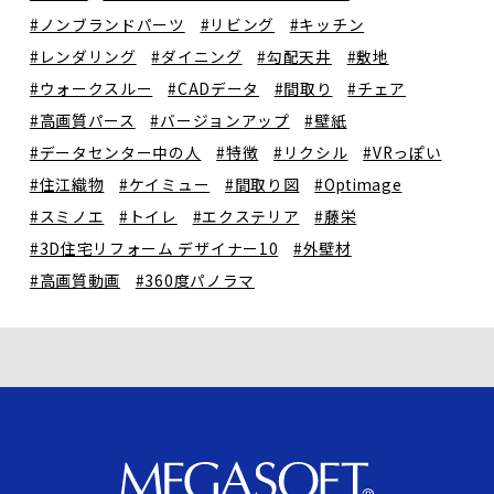
#ノンブランドパーツ
#リビング
#キッチン
#レンダリング
#ダイニング
#勾配天井
#敷地
#ウォークスルー
#CADデータ
#間取り
#チェア
#高画質パース
#バージョンアップ
#壁紙
#データセンター中の人
#特徴
#リクシル
#VRっぽい
#住江織物
#ケイミュー
#間取り図
#Optimage
#スミノエ
#トイレ
#エクステリア
#藤栄
#3D住宅リフォーム デザイナー10
#外壁材
#高画質動画
#360度パノラマ