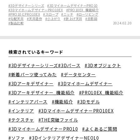
#3Dデザイナーシリーズ
#3DマイホームデザイナーPRO10
#3DマイホームデザイナーPRO10EX
#PRO10EX_機能紹介
#PRO10とPRO10EX
#スロープ
#ニッチ
#ローリビング
#勾配天井
#天井造作
#小上がり
#折上げ天井
#日影図
#製品比較
2024.02.20
検索されているキーワード
#3Dデザイナーシリーズ
#3Dパース
#3Dオブジェクト
#新着パーツ使ってみた
#データセンター
#3Dアーキデザイナー
#3Dマイホームデザイナー
#3Dアーキデザイナー_機能紹介
#PRO10EX_機能紹介
#インテリアパース
#機能紹介
#3Dモデル
#インテリア
#3DマイホームデザイナーPRO10EX
#テクスチャ
#THE突破ファイル
#3DマイホームデザイナーPRO10
#よくあるご質問
#ソファ
#3DインテリアデザイナーNEO10