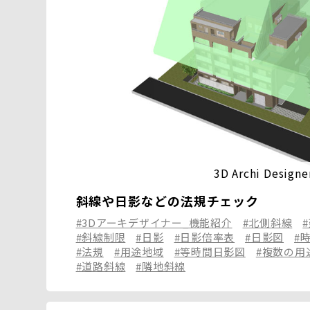
3D Archi Designe
斜線や日影などの法規チェック
#3Dアーキデザイナー_機能紹介
#北側斜線
#斜線制限
#日影
#日影倍率表
#日影図
#
#法規
#用途地域
#等時間日影図
#複数の用
#道路斜線
#隣地斜線