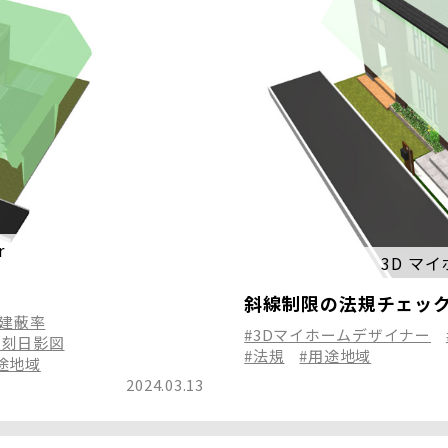
r
3D マ
斜線制限の法規チェッ
#建蔽率
#3Dマイホームデザイナー
時刻日影図
#法規
#用途地域
途地域
2024.03.13