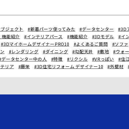
オブジェクト
#新着パーツ使ってみた
#データセンター
#3
X_機能紹介
#インテリアパース
#機能紹介
#3Dモデル
#イ
#3DマイホームデザイナーPRO10
#よくあるご質問
#ソファ
チン
#レンダリング
#ダイニング
#勾配天井
#敷地
#ウォ
#データセンター中の人
#特徴
#リクシル
#VRっぽい
#住
ステリア
#藤栄
#3D住宅リフォーム デザイナー10
#外壁材