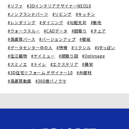
#ソファ
#3DインテリアデザイナーNEO10
#ノンブランドパーツ
#リビング
#キッチン
#レンダリング
#ダイニング
#勾配天井
#敷地
#ウォークスルー
#CADデータ
#間取り
#チェア
#高画質パース
#バージョンアップ
#壁紙
#データセンター中の人
#特徴
#リクシル
#VRっぽい
#住江織物
#ケイミュー
#間取り図
#Optimage
#スミノエ
#トイレ
#エクステリア
#藤栄
#3D住宅リフォーム デザイナー10
#外壁材
#高画質動画
#360度パノラマ