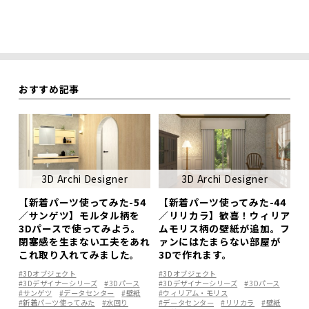
おすすめ記事
3D Archi Designer
3D Archi Designer
【新着パーツ使ってみた-54
【新着パーツ使ってみた-44
／サンゲツ】モルタル柄を
／リリカラ】歓喜！ウィリア
3Dパースで使ってみよう。
ムモリス柄の壁紙が追加。フ
閉塞感を生まない工夫をあれ
ァンにはたまらない部屋が
これ取り入れてみました。
3Dで作れます。
#3Dオブジェクト
#3Dオブジェクト
#3Dデザイナーシリーズ
#3Dパース
#3Dデザイナーシリーズ
#3Dパース
#サンゲツ
#データセンター
#壁紙
#ウィリアム・モリス
#新着パーツ使ってみた
#水回り
#データセンター
#リリカラ
#壁紙