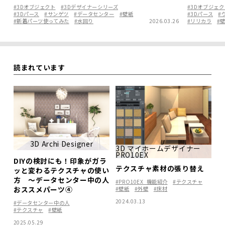
#3Dオブジェクト
#3Dデザイナーシリーズ
#3Dオブジェク
#3Dパース
#サンゲツ
#データセンター
#壁紙
#3Dパース
#
#新着パーツ使ってみた
#水回り
2026.03.26
#リリカラ
#
読まれています
3D Archi Designer
3D マイホームデザイナー
PRO10EX
DIYの検討にも！印象がガラ
テクスチャ素材の張り替え
ッと変わるテクスチャの使い
方 ～データセンター中の人
#PRO10EX_機能紹介
#テクスチャ
おススメパーツ④
#壁紙
#外壁
#床材
2024.03.13
#データセンター中の人
#テクスチャ
#壁紙
2025.05.29