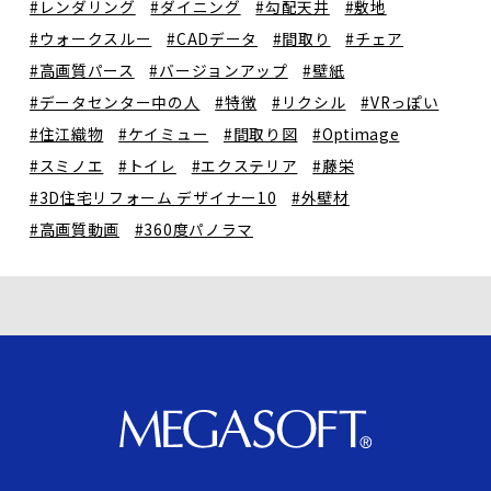
#レンダリング
#ダイニング
#勾配天井
#敷地
#ウォークスルー
#CADデータ
#間取り
#チェア
#高画質パース
#バージョンアップ
#壁紙
#データセンター中の人
#特徴
#リクシル
#VRっぽい
#住江織物
#ケイミュー
#間取り図
#Optimage
#スミノエ
#トイレ
#エクステリア
#藤栄
#3D住宅リフォーム デザイナー10
#外壁材
#高画質動画
#360度パノラマ