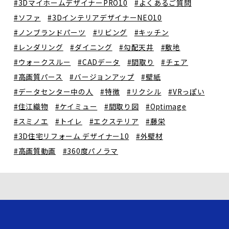
#3DマイホームデザイナーPRO10
#よくあるご質問
#ソファ
#3DインテリアデザイナーNEO10
#ノンブランドパーツ
#リビング
#キッチン
#レンダリング
#ダイニング
#勾配天井
#敷地
#ウォークスルー
#CADデータ
#間取り
#チェア
#高画質パース
#バージョンアップ
#壁紙
#データセンター中の人
#特徴
#リクシル
#VRっぽい
#住江織物
#ケイミュー
#間取り図
#Optimage
#スミノエ
#トイレ
#エクステリア
#藤栄
#3D住宅リフォーム デザイナー10
#外壁材
#高画質動画
#360度パノラマ