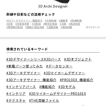
3D Archi Designer
斜線や日影などの法規チェック
#3Dアーキデザイナー_機能紹介
#北側斜線
#建蔽率
#斜線制限
#日影
#日影倍率表
#日影図
#時刻日影図
#法規
#用途地域
#等時間日影図
#複数の用途地域
#道路斜線
#隣地斜線
2024.03.13
検索されているキーワード
#3Dデザイナーシリーズ
#3Dパース
#3Dオブジェクト
#新着パーツ使ってみた
#データセンター
#3Dアーキデザイナー
#3Dマイホームデザイナー
#3Dアーキデザイナー_機能紹介
#PRO10EX_機能紹介
#インテリアパース
#機能紹介
#3Dモデル
#インテリア
#3DマイホームデザイナーPRO10EX
#テクスチャ
#THE突破ファイル