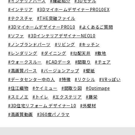
#インテリアパース
#機能紹介
#3Dモデル
#インテリア
#3DマイホームデザイナーPRO10EX
#テクスチャ
#THE突破ファイル
#3DマイホームデザイナーPRO10
#よくあるご質問
#ソファ
#3DインテリアデザイナーNEO10
#ノンブランドパーツ
#リビング
#キッチン
#レンダリング
#ダイニング
#勾配天井
#敷地
#ウォークスルー
#CADデータ
#間取り
#チェア
#高画質パース
#バージョンアップ
#壁紙
#データセンター中の人
#特徴
#リクシル
#VRっぽい
#住江織物
#ケイミュー
#間取り図
#Optimage
#スミノエ
#トイレ
#エクステリア
#藤栄
#3D住宅リフォーム デザイナー10
#外壁材
#高画質動画
#360度パノラマ