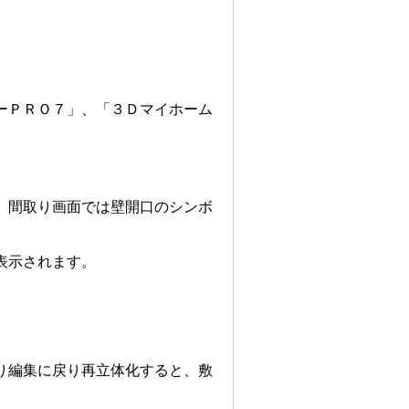
ーＰＲＯ７」、「３Ｄマイホーム
、間取り画面では壁開口のシンボ
表示されます。
り編集に戻り再立体化すると、敷