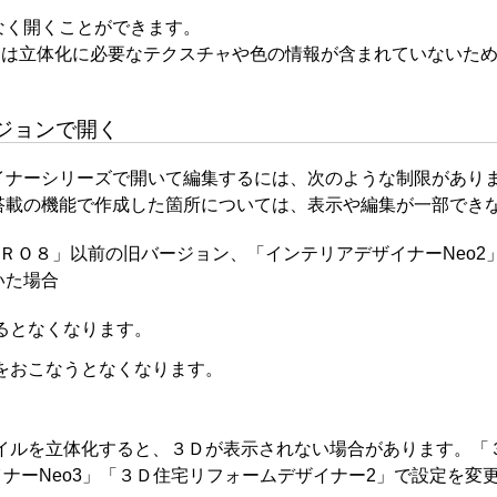
なく開くことができます。
には立体化に必要なテクスチャや色の情報が含まれていないた
ジョンで開く
イナーシリーズで開いて編集するには、次のような制限があり
搭載の機能で作成した箇所については、表示や編集が一部でき
ＲＯ８」以前の旧バージョン、「インテリアデザイナーNeo2
いた場合
るとなくなります。
をおこなうとなくなります。
イルを立体化すると、３Ｄが表示されない場合があります。「
ナーNeo3」「３Ｄ住宅リフォームデザイナー2」で設定を変