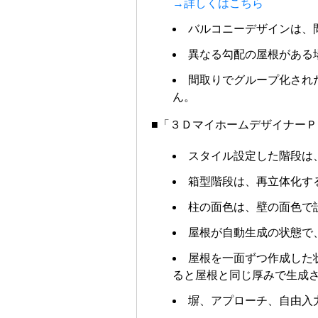
→詳しくはこちら
バルコニーデザインは、
異なる勾配の屋根がある
間取りでグループ化され
ん。
■「３ＤマイホームデザイナーＰ
スタイル設定した階段は
箱型階段は、再立体化す
柱の面色は、壁の面色で
屋根が自動生成の状態で
屋根を一面ずつ作成した
ると屋根と同じ厚みで生成
塀、アプローチ、自由入