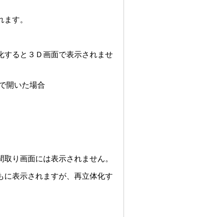
れます。
化すると３Ｄ画面で表示されませ
で開いた場合
間取り画面には表示されません。
もに表示されますが、再立体化す
。