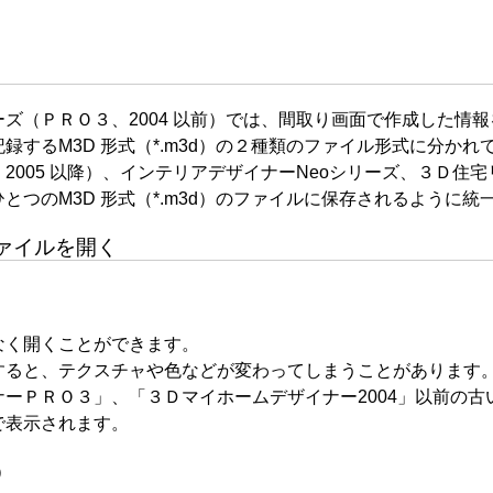
（ＰＲＯ３、2004 以前）では、間取り画面で作成した情報を記
録するM3D 形式（*.m3d）の２種類のファイル形式に分か
2005 以降）、インテリアデザイナーNeoシリーズ、３Ｄ住
とつのM3D 形式（*.m3d）のファイルに保存されるように統
ァイルを開く
）
なく開くことができます。
すると、テクスチャや色などが変わってしまうことがあります
ーＰＲＯ３」、「３Ｄマイホームデザイナー2004」以前の
で表示されます。
）