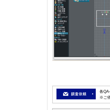
各Q
※ご