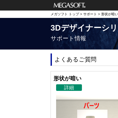
メガソフト株式
メガソフト トップ
>
サポート
> 形状が暗
会社
3Dデザイナーシ
サポート情報
よくあるご質問
形状が暗い
詳細