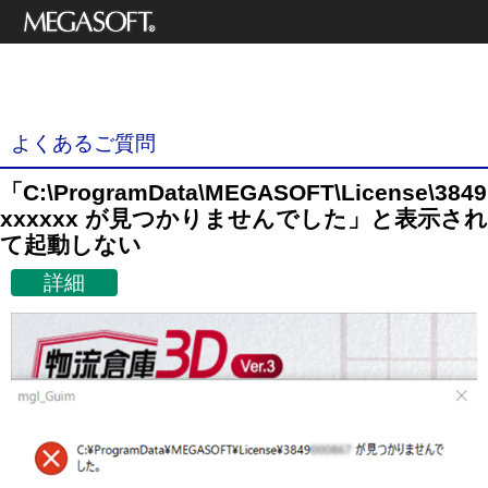
メガソフト株式
3Dデザイナーシリーズ
会社
サポート情報
よくあるご質問
「C:\ProgramData\MEGASOFT\License\3849
xxxxxx が見つかりませんでした」と表示され
て起動しない
詳細