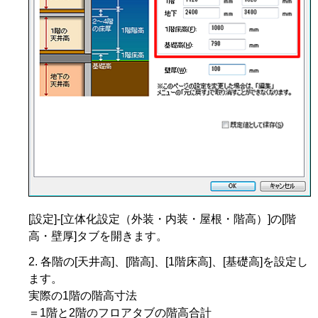
[設定]-[立体化設定（外装・内装・屋根・階高）]の[階
高・壁厚]タブを開きます。
各階の[天井高]、[階高]、[1階床高]、[基礎高]を設定し
ます。
実際の1階の階高寸法
＝1階と2階のフロアタブの階高合計