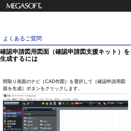
メガソフト株式
3Dデザイナーシリーズ
会社
サポート情報
よくあるご質問
確認申請図用図面（確認申請図支援キット）を
生成するには
間取り画面のナビ［CAD作図］を選択して［確認申請用図
面を生成］ボタンをクリックします。