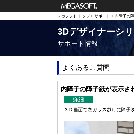
メガソフト株式
メガソフト トップ
>
サポート
> 内障子の
会社
3Dデザイナーシ
サポート情報
よくあるご質問
内障子の障子紙が表示さ
詳細
３Ｄ画面で窓ガラス越しに障子