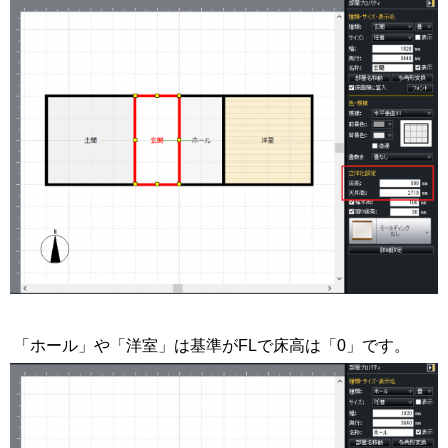
「ホール」や「洋室」は基準がFLで床高は「0」です。