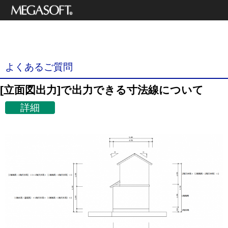
メガソフト株式
3Dデザイナーシリーズ
会社
サポート情報
よくあるご質問
[立面図出力]で出力できる寸法線について
詳細