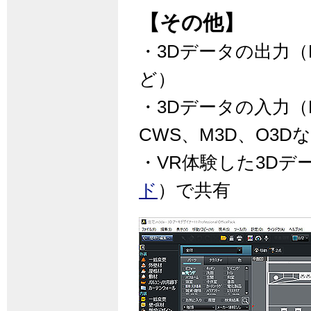
【その他】
・3Dデータの出力（D
ど）
・3Dデータの入力（D
CWS、M3D、O3D
・VR体験した3D
ド
）で共有