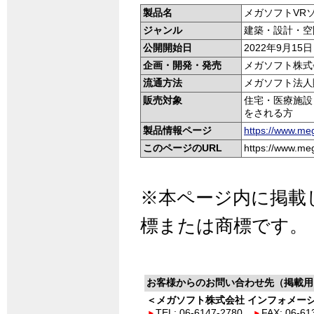
製品名
メガソフトVR
ジャンル
建築・設計・空
公開開始日
2022年9月15
企画・開発・発売
メガソフト株式
流通方法
メガソフト法人
販売対象
住宅・医療施設
をされる方
製品情報ページ
https://www.meg
このページのURL
https://www.meg
※本ページ内に掲載
標または商標です。
お客様からのお問い合わせ先（掲載用
＜メガソフト株式会社 インフォメー
TEL: 06-6147-2780
FAX: 06-61