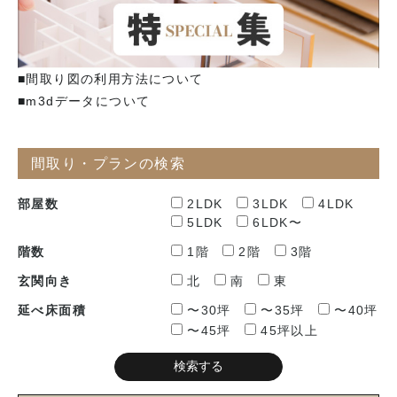
■間取り図の利用方法について
■m3dデータについて
間取り・プランの検索
部屋数
2LDK
3LDK
4LDK
5LDK
6LDK〜
階数
1階
2階
3階
玄関向き
北
南
東
延べ床面積
〜30坪
〜35坪
〜40坪
〜45坪
45坪以上