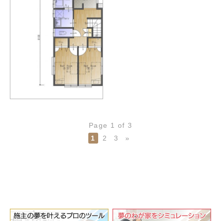
Page 1 of 3
1
2
3
»