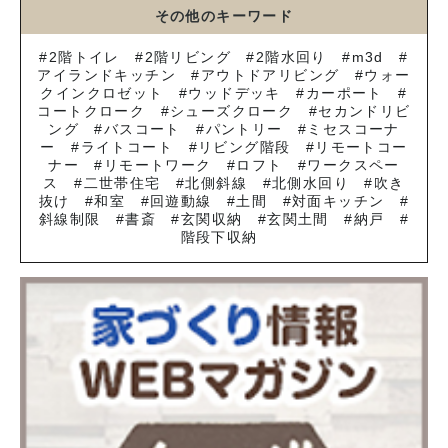
その他のキーワード
2階トイレ
2階リビング
2階水回り
m3d
アイランドキッチン
アウトドアリビング
ウォー
クインクロゼット
ウッドデッキ
カーポート
コートクローク
シューズクローク
セカンドリビ
ング
バスコート
パントリー
ミセスコーナ
ー
ライトコート
リビング階段
リモートコー
ナー
リモートワーク
ロフト
ワークスペー
ス
二世帯住宅
北側斜線
北側水回り
吹き
抜け
和室
回遊動線
土間
対面キッチン
斜線制限
書斎
玄関収納
玄関土間
納戸
階段下収納