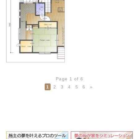
Page 1 of 6
1
2
3
4
5
6
»