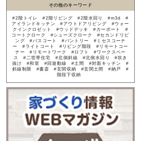
その他のキーワード
2階トイレ
2階リビング
2階水回り
m3d
アイランドキッチン
アウトドアリビング
ウォー
クインクロゼット
ウッドデッキ
カーポート
コートクローク
シューズクローク
セカンドリビ
ング
バスコート
パントリー
ミセスコーナ
ー
ライトコート
リビング階段
リモートコー
ナー
リモートワーク
ロフト
ワークスペー
ス
二世帯住宅
北側斜線
北側水回り
吹き
抜け
和室
回遊動線
土間
対面キッチン
斜線制限
書斎
玄関収納
玄関土間
納戸
階段下収納