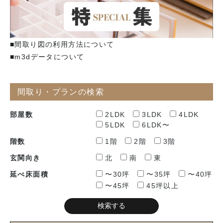
■間取り図の利用方法について
■m3dデータについて
間取り・プランの検索
部屋数
2LDK
3LDK
4LDK
5LDK
6LDK〜
階数
1階
2階
3階
玄関向き
北
南
東
延べ床面積
〜30坪
〜35坪
〜40坪
〜45坪
45坪以上