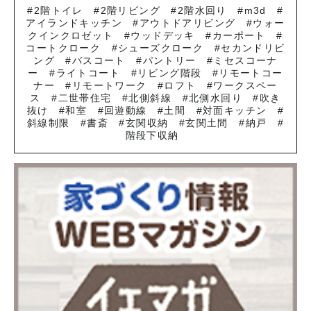
2階トイレ
2階リビング
2階水回り
m3d
アイランドキッチン
アウトドアリビング
ウォー
クインクロゼット
ウッドデッキ
カーポート
コートクローク
シューズクローク
セカンドリビ
ング
バスコート
パントリー
ミセスコーナ
ー
ライトコート
リビング階段
リモートコー
ナー
リモートワーク
ロフト
ワークスペー
ス
二世帯住宅
北側斜線
北側水回り
吹き
抜け
和室
回遊動線
土間
対面キッチン
斜線制限
書斎
玄関収納
玄関土間
納戸
階段下収納