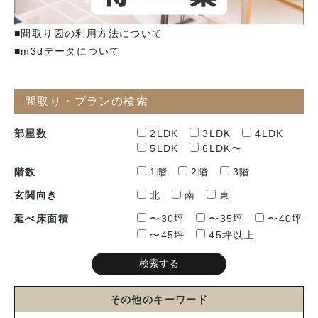
■間取り図の利用方法について
■m3dデータについて
間取り・プランの検索
部屋数
2LDK
3LDK
4LDK
5LDK
6LDK〜
階数
1階
2階
3階
玄関向き
北
南
東
延べ床面積
〜30坪
〜35坪
〜40坪
〜45坪
45坪以上
その他のキーワード