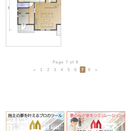
Page 7 of 8
«
1
2
3
4
5
6
7
8
»