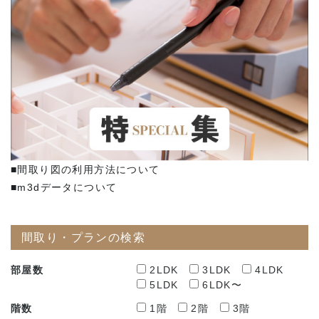
■間取り図の利用方法について
■m3dデータについて
間取り・プランの検索
部屋数
2LDK
3LDK
4LDK
5LDK
6LDK〜
階数
1階
2階
3階