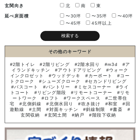
玄関向き
北
南
東
延べ床面積
〜30坪
〜35坪
〜40坪
〜45坪
45坪以上
その他のキーワード
2階トイレ
2階リビング
2階水回り
m3d
ア
イランドキッチン
アウトドアリビング
ウォーク
インクロゼット
ウッドデッキ
カーポート
コー
トクローク
シューズクローク
セカンドリビング
バスコート
パントリー
ミセスコーナー
ライ
トコート
リビング階段
リモートコーナー
リモ
ートワーク
ロフト
ワークスペース
二世帯住
宅
北側斜線
北側水回り
吹き抜け
和室
回
遊動線
土間
対面キッチン
斜線制限
書斎
玄関収納
玄関土間
納戸
階段下収納