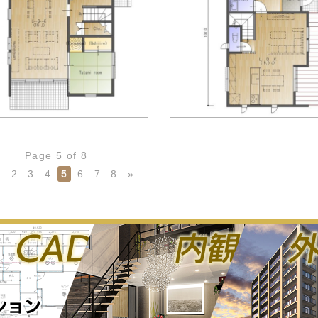
Page 5 of 8
1
2
3
4
5
6
7
8
»