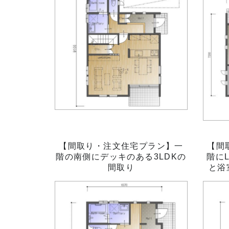
【間取り・注文住宅プラン】一
【間
階の南側にデッキのある3LDKの
階に
間取り
と浴