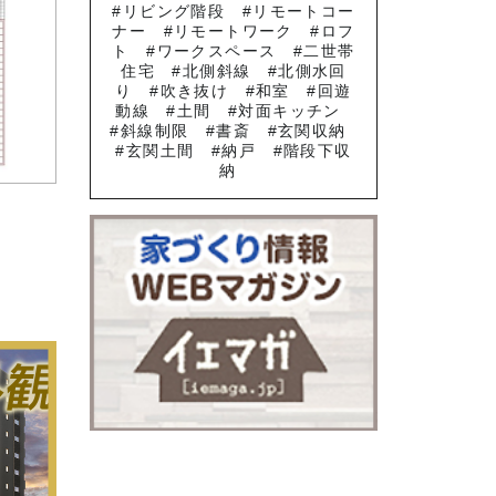
リビング階段
リモートコー
ナー
リモートワーク
ロフ
ト
ワークスペース
二世帯
住宅
北側斜線
北側水回
り
吹き抜け
和室
回遊
動線
土間
対面キッチン
斜線制限
書斎
玄関収納
玄関土間
納戸
階段下収
納