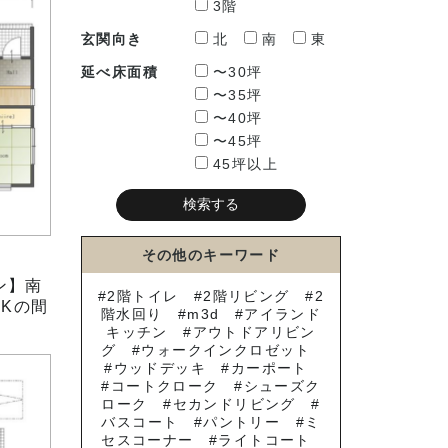
3階
玄関向き
北
南
東
延べ床面積
〜30坪
〜35坪
〜40坪
〜45坪
45坪以上
その他のキーワード
ン】南
2階トイレ
2階リビング
2
DKの間
階水回り
m3d
アイランド
キッチン
アウトドアリビン
グ
ウォークインクロゼット
ウッドデッキ
カーポート
コートクローク
シューズク
ローク
セカンドリビング
バスコート
パントリー
ミ
セスコーナー
ライトコート