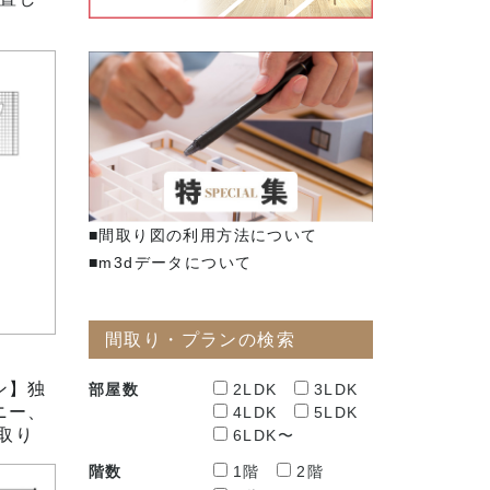
■間取り図の利用方法について
■m3dデータについて
間取り・プランの検索
ン】独
部屋数
2LDK
3LDK
ニー、
4LDK
5LDK
取り
6LDK〜
階数
1階
2階