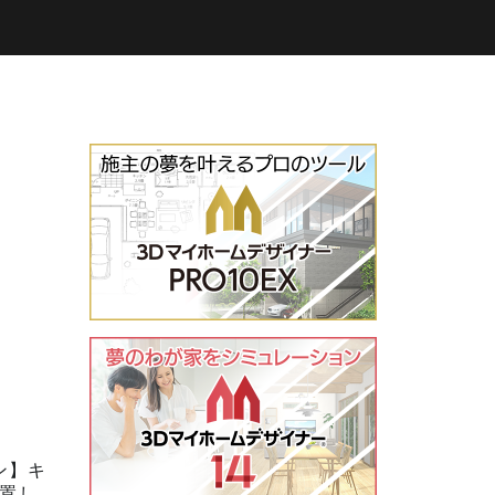
ン】キ
置し