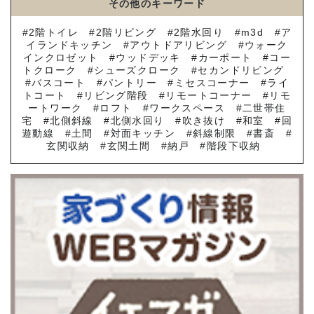
その他のキーワード
2階トイレ
2階リビング
2階水回り
m3d
ア
イランドキッチン
アウトドアリビング
ウォーク
インクロゼット
ウッドデッキ
カーポート
コー
トクローク
シューズクローク
セカンドリビング
バスコート
パントリー
ミセスコーナー
ライ
トコート
リビング階段
リモートコーナー
リモ
ートワーク
ロフト
ワークスペース
二世帯住
宅
北側斜線
北側水回り
吹き抜け
和室
回
遊動線
土間
対面キッチン
斜線制限
書斎
玄関収納
玄関土間
納戸
階段下収納