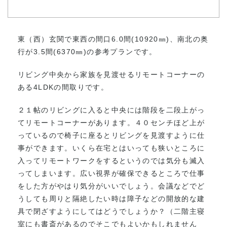
東（西）玄関で東西の間口6.0間(10920㎜)、南北の奥
行が3.5間(6370㎜)の参考プランです。
リビング中央から家族を見渡せるリモートコーナーの
ある4LDKの間取りです。
２１帖のリビングに入ると中央には階段を二段上がっ
てリモートコーナーがあります。４０センチほど上が
っているので椅子に座るとリビングを見渡すように仕
事ができます。いくら在宅とはいっても狭いところに
入ってリモートワークをするというのでは気分も滅入
ってしまいます。広い視界が確保できるところで仕事
をした方がやはり気分がいいでしょう。会議などでど
うしても周りと隔絶したい時は障子などの開放的な建
具で閉ざすようにしてはどうでしょうか？（二階主寝
室にも書斎があるのでそこでもよいかもしれません