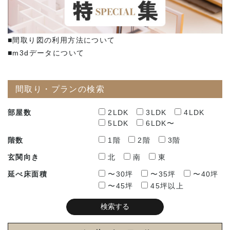
■間取り図の利用方法について
■m3dデータについて
間取り・プランの検索
部屋数
2LDK
3LDK
4LDK
5LDK
6LDK〜
階数
1階
2階
3階
玄関向き
北
南
東
延べ床面積
〜30坪
〜35坪
〜40坪
〜45坪
45坪以上