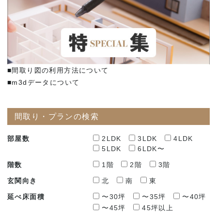
■間取り図の利用方法について
■m3dデータについて
間取り・プランの検索
部屋数
2LDK
3LDK
4LDK
5LDK
6LDK〜
階数
1階
2階
3階
玄関向き
北
南
東
延べ床面積
〜30坪
〜35坪
〜40坪
〜45坪
45坪以上