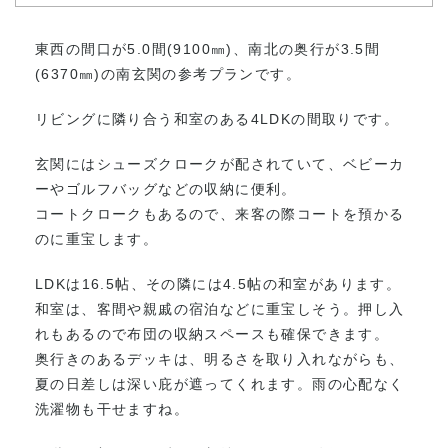
東西の間口が5.0間(9100㎜)、南北の奥行が3.5間
(6370㎜)の南玄関の参考プランです。
リビングに隣り合う和室のある4LDKの間取りです。
玄関にはシューズクロークが配されていて、ベビーカ
ーやゴルフバッグなどの収納に便利。
コートクロークもあるので、来客の際コートを預かる
のに重宝します。
LDKは16.5帖、その隣には4.5帖の和室があります。
和室は、客間や親戚の宿泊などに重宝しそう。押し入
れもあるので布団の収納スペースも確保できます。
奥行きのあるデッキは、明るさを取り入れながらも、
夏の日差しは深い庇が遮ってくれます。雨の心配なく
洗濯物も干せますね。