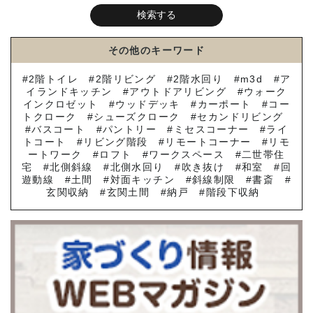
その他のキーワード
2階トイレ
2階リビング
2階水回り
m3d
ア
イランドキッチン
アウトドアリビング
ウォーク
インクロゼット
ウッドデッキ
カーポート
コー
トクローク
シューズクローク
セカンドリビング
バスコート
パントリー
ミセスコーナー
ライ
トコート
リビング階段
リモートコーナー
リモ
ートワーク
ロフト
ワークスペース
二世帯住
宅
北側斜線
北側水回り
吹き抜け
和室
回
遊動線
土間
対面キッチン
斜線制限
書斎
玄関収納
玄関土間
納戸
階段下収納