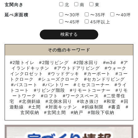
玄関向き
北
南
東
延べ床面積
〜30坪
〜35坪
〜40坪
〜45坪
45坪以上
その他のキーワード
2階トイレ
2階リビング
2階水回り
m3d
ア
イランドキッチン
アウトドアリビング
ウォーク
インクロゼット
ウッドデッキ
カーポート
コー
トクローク
シューズクローク
セカンドリビング
バスコート
パントリー
ミセスコーナー
ライ
トコート
リビング階段
リモートコーナー
リモ
ートワーク
ロフト
ワークスペース
二世帯住
宅
北側斜線
北側水回り
吹き抜け
和室
回
遊動線
土間
対面キッチン
斜線制限
書斎
玄関収納
玄関土間
納戸
階段下収納