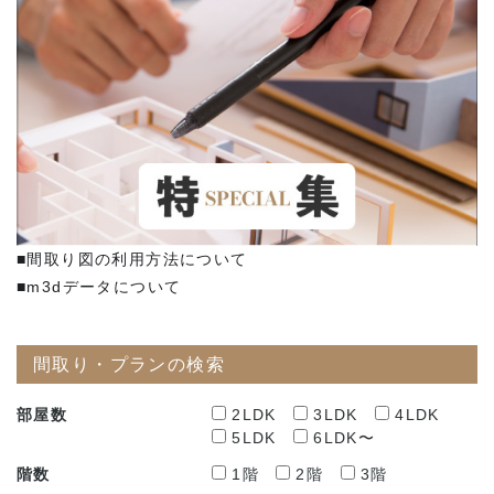
■間取り図の利用方法について
■m3dデータについて
間取り・プランの検索
部屋数
2LDK
3LDK
4LDK
5LDK
6LDK〜
階数
1階
2階
3階