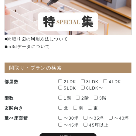
■間取り図の利用方法について
■m3dデータについて
間取り・プランの検索
部屋数
2LDK
3LDK
4LDK
5LDK
6LDK〜
階数
1階
2階
3階
玄関向き
北
南
東
延べ床面積
〜30坪
〜35坪
〜40坪
〜45坪
45坪以上