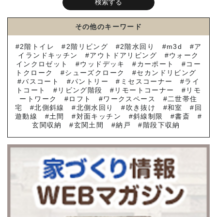
その他のキーワード
2階トイレ
2階リビング
2階水回り
m3d
ア
イランドキッチン
アウトドアリビング
ウォーク
インクロゼット
ウッドデッキ
カーポート
コー
トクローク
シューズクローク
セカンドリビング
バスコート
パントリー
ミセスコーナー
ライ
トコート
リビング階段
リモートコーナー
リモ
ートワーク
ロフト
ワークスペース
二世帯住
宅
北側斜線
北側水回り
吹き抜け
和室
回
遊動線
土間
対面キッチン
斜線制限
書斎
玄関収納
玄関土間
納戸
階段下収納