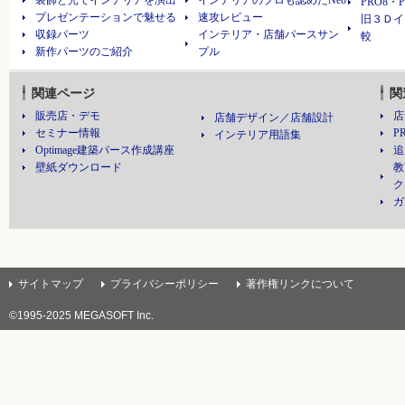
装飾と光でインテリアを演出
インテリアのプロも認めたNeo
PRO8・
プレゼンテーションで魅せる
速攻レビュー
旧３Ｄイ
収録パーツ
インテリア・店舗パースサン
較
新作パーツのご紹介
プル
関連ページ
関
販売店・デモ
店
店舗デザイン／店舗設計
セミナー情報
P
インテリア用語集
Optimage建築パース作成講座
追
壁紙ダウンロード
教
ク
ガ
サイトマップ
プライバシーポリシー
著作権リンクについて
©
1995-2025 MEGASOFT Inc.