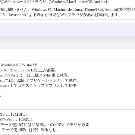
Webkitベースのブラウザ（Windows/Mac/Linux/iOS/Android）
は問いません。Windows PC/Macintosh/Linux/iPhone/iPad/Androi
L5＋Javascriptによる表示が可能なWebブラウザがあれば動作します。
ndows 8/7/Vista/XP
ws XPはService Pack2以上が必要。
ws 8/7/Vistaは、32bit版と64bit版に対応。
tOS上では、32bitアプリケーションとして動作。
ndows 8上ではデスクトップアプリとして動作。
上
s XP：512MB以上
 8/7/Vista：1GB以上
ectXモード使用時には32MB以上のビデオメモリが必要。
nGLモード使用時には特に制限なし。