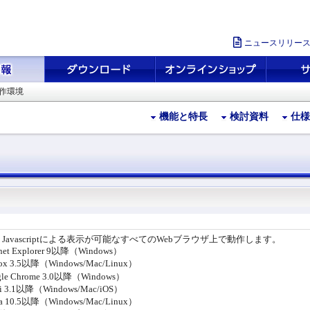
ニュースリリー
作環境
機能と特長
検討資料
仕様
＋Javascriptによる表示が可能なすべてのWebブラウザ上で動作します。
rnet Explorer 9以降（Windows）
fox 3.5以降（Windows/Mac/Linux）
gle Chrome 3.0以降（Windows）
ri 3.1以降（Windows/Mac/iOS）
ra 10.5以降（Windows/Mac/Linux）