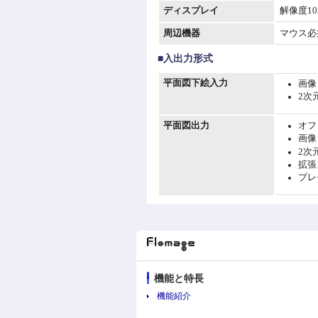
ディスプレイ
解像度10
周辺機器
マウス必
■入出力形式
平面図下絵入力
画像（
2次
平面図出力
オフ
画像（
2次
拡張
プレ
機能と特長
機能紹介