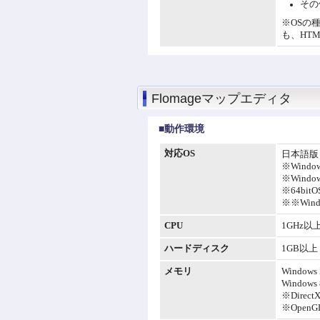
その他
※OSの種類
も、HTM
Flomageマップエディタ
■動作環境
対応OS
日本語版 Wi
※Windo
※Windo
※64bi
※※Wi
CPU
1GHz以
ハードディスク
1GB以上
メモリ
Window
Windows
※Dir
※Ope