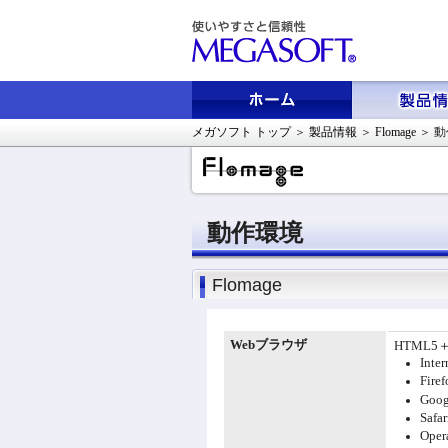
メガソフト トップ
＞
製品情報
＞
Flomage
＞
動
動作環境
Flomage
Webブラウザ
HTML5
Inte
Fire
Goo
Safa
Ope