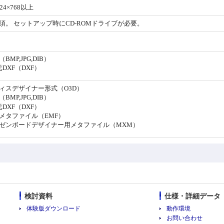
24×768以上
須。 セットアップ時にCD-ROMドライブが必要。
BMP,JPG,DIB）
元DXF（DXF）
ィスデザイナー形式（O3D）
BMP,JPG,DIB）
元DXF（DXF）
メタファイル（EMF）
ゼンボードデザイナー用メタファイル（MXM）
検討資料
仕様・詳細データ
体験版ダウンロード
動作環境
お問い合わせ