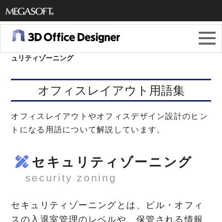
メガソ
フト株
3Dオフィスデザイナー11
＞
オフィスレイアウト用語集
＞
セキ
ュリティゾーニング
式会社
オフィスレイアウト用語集
オフィスレイアウトやオフィスデザイン設計のヒン
トになる用語について解説しています。
セキュリティゾーニング
security zoning
セキュリティゾーニングとは、ビル・オフィ
スの入退室管理のレベルや、保管される情報