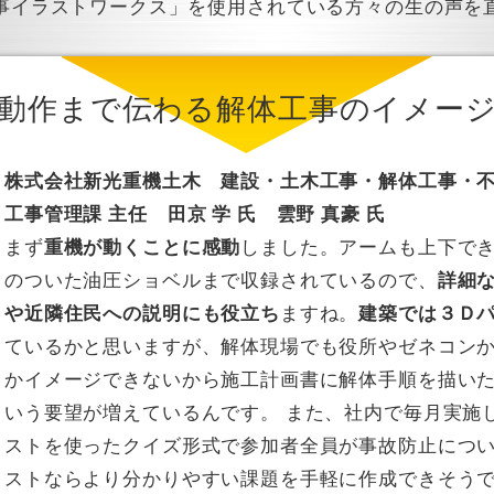
事イラストワークス」を使用されている方々の生の声を
動作まで伝わる解体工事のイメー
株式会社新光重機土木 建設・土木工事・解体工事・
工事管理課 主任 田京 学 氏 雲野 真豪 氏
まず
重機が動くことに感動
しました。アームも上下で
のついた油圧ショベルまで収録されているので、
詳細
や近隣住民への説明にも役立ち
ますね。
建築では３Ｄ
ているかと思いますが、解体現場でも役所やゼネコン
かイメージできないから施工計画書に解体手順を描い
いう要望が増えているんです。 また、社内で毎月実施
ストを使ったクイズ形式で参加者全員が事故防止につ
ストならより分かりやすい課題を手軽に作成できそう