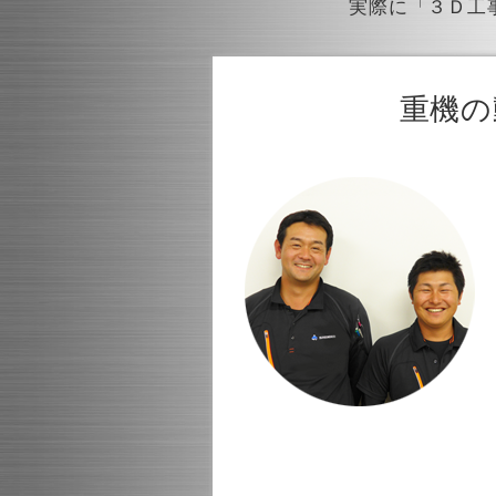
実際に「３Ｄ工
重機の