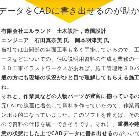
データをCADに書き出せるのが助
有限会社エルランド 土木設計，造園設計
エンジニア 石田真奈美 氏 岡本羽津実 氏
当社では山間部の斜面工事も多く手掛けているので、
ースなどについての、住民説明用資料の作成も業務の
３Ｄ工事イラストワークスがあれば、施工管理用３Ｄ
般の方にも現場の状況がひと目で理解してもらえる施
ね。
それと、
作業員などの人物パーツが豊富に揃っている
元CADで線画に着色して資料を作っていたので、作業
ンボル的になっていました。このソフトを使えば、そ
ので資料の仕様を統一できそうです。それに、
重機や
意の状態にした上でCADデータに書き出せる
のがいい