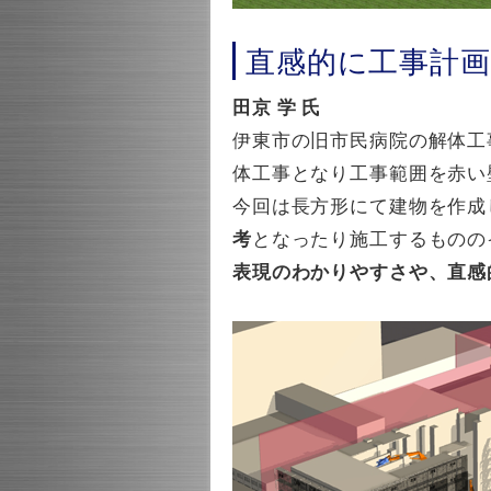
直感的に工事計
田京 学 氏
伊東市の旧市民病院の解体工
体工事となり工事範囲を赤い
今回は長方形にて建物を作成
考
となったり施工するものの
表現のわかりやすさや、直感