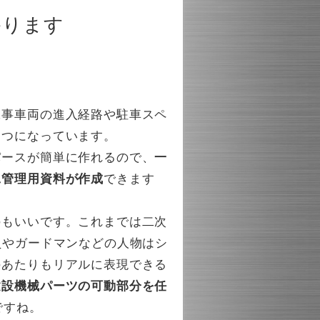
かります
工事車両の進入経路や駐車スペ
一つになっています。
パースが簡単に作れるので、
一
工管理用資料が作成
できます
のもいいです。これまでは二次
員やガードマンなどの人物はシ
のあたりもリアルに表現できる
建設機械パーツの可動部分を任
ですね。