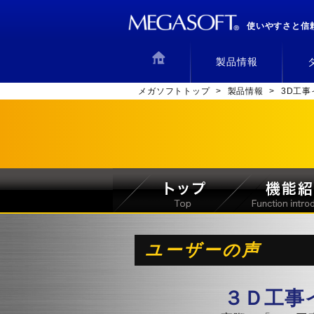
使いやすさと信
製品情報
メガソフトトップ
>
製品情報
>
3D工
ユーザーの声
３Ｄ工事