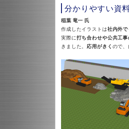
分かりやすい資
稲葉 竜一 氏
作成したイラストは
社内外で
実際に
打ち合わせや公共工事
きました。
応用がきく
ので、