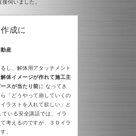
直接伺いました。
ジ作成に
不動産
きるし、解体用アタッチメント
な解体イメージが作れて施工主
パースが当たり前
に なってき
から「どうやって崩していくの
たイラストを入れて欲しい」と
している安全講話では、イラ
いて考えるのですが、３Ｄイラ
です。