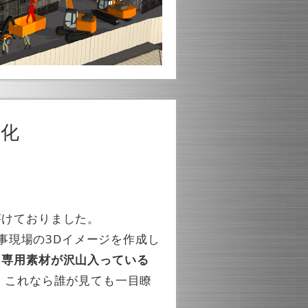
別化
がけておりました。
工事現場の3Dイメージを作成し
め
専用素材が沢山入っている
 これなら誰が見ても一目瞭