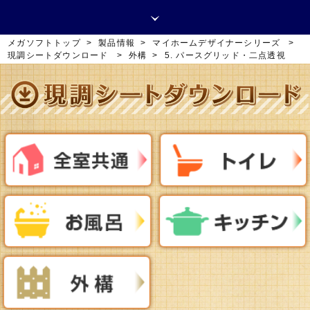
メガソフトトップ
>
製品情報
>
マイホームデザイナーシリーズ
>
現調シートダウンロード
>
外構
>
5. パースグリッド・二点透視
取扱販売店
デモ情報
お問い合わせ