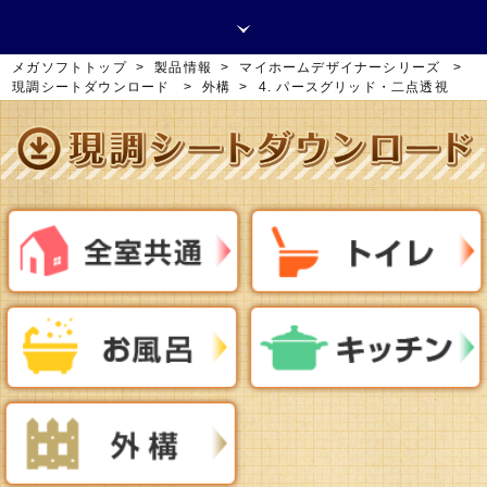
メガソフトトップ
>
製品情報
>
マイホームデザイナーシリーズ
>
現調シートダウンロード
>
外構
>
4. パースグリッド・二点透視
取扱販売店
デモ情報
お問い合わせ