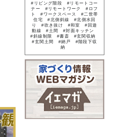
リビング階段
リモートコー
ナー
リモートワーク
ロフ
ト
ワークスペース
二世帯
住宅
北側斜線
北側水回
り
吹き抜け
和室
回遊
動線
土間
対面キッチン
斜線制限
書斎
玄関収納
玄関土間
納戸
階段下収
納