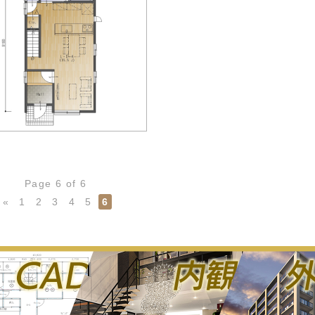
Page 6 of 6
«
1
2
3
4
5
6