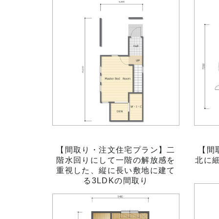
【間取り・注文住宅プラン】二
【間
階水回りにして一階の解放感を
北に細
重視した、縦に長い敷地に建て
る3LDKの間取り