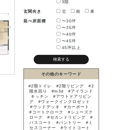
3階
玄関向き
北
南
東
延べ床面積
〜30坪
〜35坪
〜40坪
〜45坪
45坪以上
その他のキーワード
2階トイレ
2階リビング
2
階水回り
m3d
アイランド
キッチン
アウトドアリビン
グ
ウォークインクロゼット
ウッドデッキ
カーポート
コートクローク
シューズク
ローク
セカンドリビング
バスコート
パントリー
ミ
セスコーナー
ライトコート