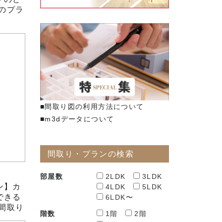
Kのプラ
■間取り図の利用方法について
■m3dデータについて
間取り・プランの検索
部屋数
2LDK
3LDK
ン】カ
4LDK
5LDK
できる
6LDK〜
の間取り
階数
1階
2階