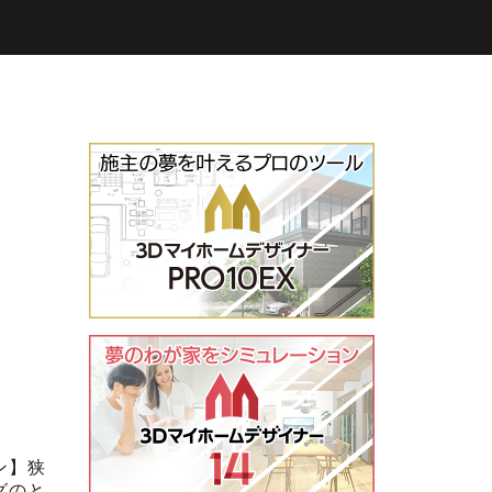
ン】狭
グのと