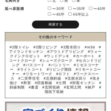
玄関向き
北
南
東
延べ床面積
〜30坪
〜35坪
〜40坪
〜45坪
45坪以上
その他のキーワード
2階トイレ
2階リビング
2階水回り
m3d
アイランドキッチン
アウトドアリビング
ウォー
クインクロゼット
ウッドデッキ
カーポート
コートクローク
シューズクローク
セカンドリビ
ング
バスコート
パントリー
ミセスコーナ
ー
ライトコート
リビング階段
リモートコー
ナー
リモートワーク
ロフト
ワークスペー
ス
二世帯住宅
北側斜線
北側水回り
吹き
抜け
和室
回遊動線
土間
対面キッチン
斜線制限
書斎
玄関収納
玄関土間
納戸
階段下収納