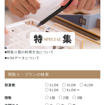
■間取り図の利用方法について
■m3dデータについて
間取り・プランの検索
部屋数
2LDK
3LDK
4LDK
5LDK
6LDK〜
階数
1階
2階
3階