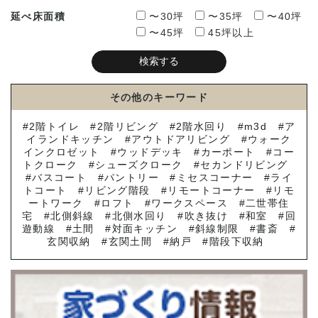
延べ床面積
〜30坪
〜35坪
〜40坪
〜45坪
45坪以上
その他のキーワード
2階トイレ
2階リビング
2階水回り
m3d
ア
イランドキッチン
アウトドアリビング
ウォーク
インクロゼット
ウッドデッキ
カーポート
コー
トクローク
シューズクローク
セカンドリビング
バスコート
パントリー
ミセスコーナー
ライ
トコート
リビング階段
リモートコーナー
リモ
ートワーク
ロフト
ワークスペース
二世帯住
宅
北側斜線
北側水回り
吹き抜け
和室
回
遊動線
土間
対面キッチン
斜線制限
書斎
玄関収納
玄関土間
納戸
階段下収納