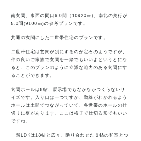
南玄関、東西の間口6.0間（10920㎜)、南北の奥行が
5.0間(9100㎜)の参考プランです。
共通の玄関にした二世帯住宅のプランです。
二世帯住宅は玄関が別にするのが定石のようですが、
仲の良いご家族で玄関を一緒でもいいよというとにな
ると、このプランのように立派な迫力のある玄関にす
ることができます。
玄関ホールは8帖、展示場でもなかなかつくらないサ
イズです。入り口は一つですが、動線がわかれるよう
ホールは土間でつながっていて、各世帯のホールの仕
切りに壁があります。ここは格子で仕切る形でもいい
ですね。
一階LDKは18帖と広々。隣り合わせた８帖の和室とつ