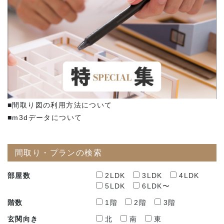
■間取り図の利用方法について
■m3dデータについて
間取り・プランの検索
部屋数
2LDK
3LDK
4LDK
5LDK
6LDK〜
階数
1階
2階
3階
玄関向き
北
南
東