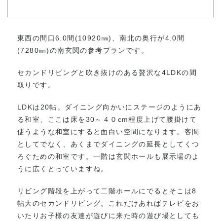
東西の間口6.0間(10920㎜)、南北の奥行が4.0間
(7280㎜)の南玄関の参考プランです。
セカンドリビングと吹き抜けのある贅沢な4LDKの間
取りです。
LDKは20帖。ダイニング向かいにステージのようにあ
る和室、ここは床を30～４０cm程度上げて腰掛けて
使うような和室にすると面白い空間になります。客間
としてでなく、あくまでダイニングの延長としてくつ
ろぐための和室です。一階は玄関ホールも展示場のよ
うに広くとっていますね。
リビング階段を上がって二階ホールにでるとそこは8
帖大のセカンドリビング。これだけあればテレビをお
いたりお子様の友達が遊びに来た時の遊び場としても