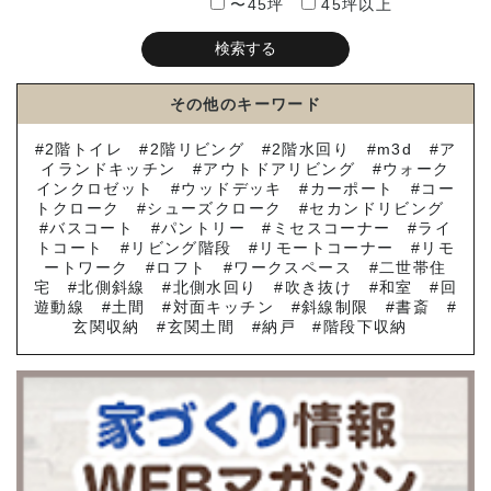
〜45坪
45坪以上
その他のキーワード
2階トイレ
2階リビング
2階水回り
m3d
ア
イランドキッチン
アウトドアリビング
ウォーク
インクロゼット
ウッドデッキ
カーポート
コー
トクローク
シューズクローク
セカンドリビング
バスコート
パントリー
ミセスコーナー
ライ
トコート
リビング階段
リモートコーナー
リモ
ートワーク
ロフト
ワークスペース
二世帯住
宅
北側斜線
北側水回り
吹き抜け
和室
回
遊動線
土間
対面キッチン
斜線制限
書斎
玄関収納
玄関土間
納戸
階段下収納