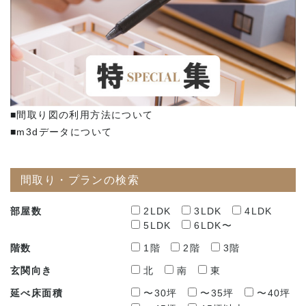
■間取り図の利用方法について
■m3dデータについて
間取り・プランの検索
部屋数
2LDK
3LDK
4LDK
5LDK
6LDK〜
階数
1階
2階
3階
玄関向き
北
南
東
延べ床面積
〜30坪
〜35坪
〜40坪