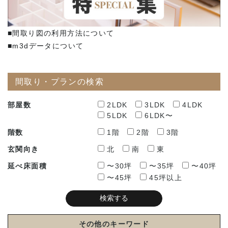
■間取り図の利用方法について
■m3dデータについて
間取り・プランの検索
部屋数
2LDK
3LDK
4LDK
5LDK
6LDK〜
階数
1階
2階
3階
玄関向き
北
南
東
延べ床面積
〜30坪
〜35坪
〜40坪
〜45坪
45坪以上
その他のキーワード