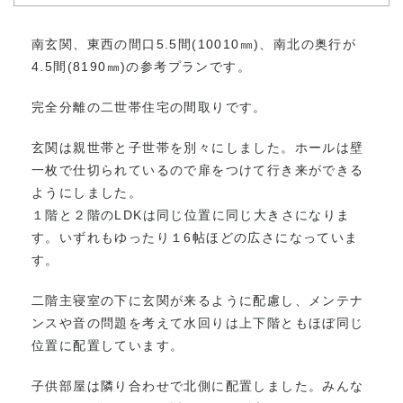
南玄関、東西の間口5.5間(10010㎜)、南北の奥行が
4.5間(8190㎜)の参考プランです。
完全分離の二世帯住宅の間取りです。
玄関は親世帯と子世帯を別々にしました。ホールは壁
一枚で仕切られているので扉をつけて行き来ができる
ようにしました。
１階と２階のLDKは同じ位置に同じ大きさになりま
す。いずれもゆったり１6帖ほどの広さになっていま
す。
二階主寝室の下に玄関が来るように配慮し、メンテナ
ンスや音の問題を考えて水回りは上下階ともほぼ同じ
位置に配置しています。
子供部屋は隣り合わせで北側に配置しました。みんな