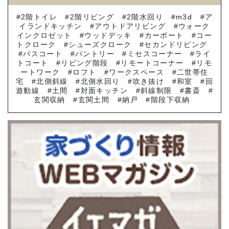
2階トイレ
2階リビング
2階水回り
m3d
ア
イランドキッチン
アウトドアリビング
ウォーク
インクロゼット
ウッドデッキ
カーポート
コー
トクローク
シューズクローク
セカンドリビング
バスコート
パントリー
ミセスコーナー
ライ
トコート
リビング階段
リモートコーナー
リモ
ートワーク
ロフト
ワークスペース
二世帯住
宅
北側斜線
北側水回り
吹き抜け
和室
回
遊動線
土間
対面キッチン
斜線制限
書斎
玄関収納
玄関土間
納戸
階段下収納