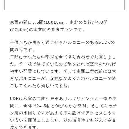
東西の間口5.5間(10010㎜)、南北の奥行が4.0間
(7280㎜)の南玄関の参考プランです。
子供たちが明るく過ごせるバルコニーのある5LDKの
間取りです。
二階は子供たちの部屋を全て隣り合わせで配置しまし
た。壁一枚で隔てているので壁をとれば空間をつなげ
やすい配置にしています。そして南面二室の前には大
きなバルコニーが。兄妹なかよくこのバルコニーで過
ごしてくれたら嬉しいですね。
LDKは和室の二枚引戸をあければリビングと一体の空
間に。全体で24.5帖と伸びやかな空間。そしてキッチ
ン裏の水回りですがあえて扉を設けずアクセスしやす
い広い洗面所にしました。朝の渋滞時でも並んで身支
度ができます。