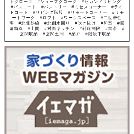
トクローク
シューズクローク
セカンドリビング
バスコート
パントリー
ミセスコーナー
ライ
トコート
リビング階段
リモートコーナー
リモ
ートワーク
ロフト
ワークスペース
二世帯住
宅
北側斜線
北側水回り
吹き抜け
和室
回
遊動線
土間
対面キッチン
斜線制限
書斎
玄関収納
玄関土間
納戸
階段下収納