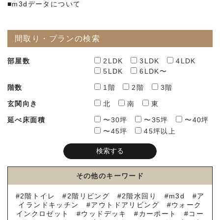
■m3dデータについて
間取り・プランの検索
部屋数
2LDK
3LDK
4LDK
5LDK
6LDK〜
階数
1階
2階
3階
玄関向き
北
南
東
延べ床面積
〜30坪
〜35坪
〜40坪
〜45坪
45坪以上
その他のキーワード
2階トイレ
2階リビング
2階水回り
m3d
ア
イランドキッチン
アウトドアリビング
ウォーク
インクロゼット
ウッドデッキ
カーポート
コー