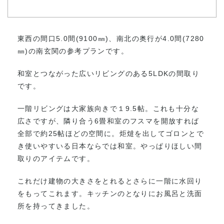
東西の間口5.0間(9100㎜)、南北の奥行が4.0間(7280
㎜)の南玄関の参考プランです。
和室とつながった広いリビングのある5LDKの間取り
です。
一階リビングは大家族向きで１9.5帖。これも十分な
広さですが、隣り合う6畳和室のフスマを開放すれば
全部で約25帖ほどの空間に。炬燵を出してゴロンとで
き使いやすいる日本ならでは和室。やっぱりほしい間
取りのアイテムです。
これだけ建物の大きさをとれるとさらに一階に水回り
をもってこれます。キッチンのとなりにお風呂と洗面
所を持ってきました。