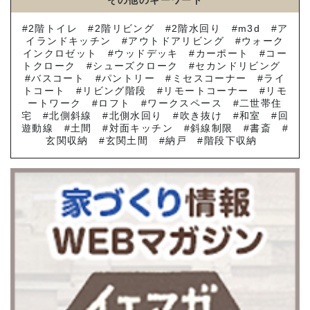
その他のキーワード
2階トイレ
2階リビング
2階水回り
m3d
ア
イランドキッチン
アウトドアリビング
ウォーク
インクロゼット
ウッドデッキ
カーポート
コー
トクローク
シューズクローク
セカンドリビング
バスコート
パントリー
ミセスコーナー
ライ
トコート
リビング階段
リモートコーナー
リモ
ートワーク
ロフト
ワークスペース
二世帯住
宅
北側斜線
北側水回り
吹き抜け
和室
回
遊動線
土間
対面キッチン
斜線制限
書斎
玄関収納
玄関土間
納戸
階段下収納