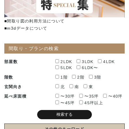
■間取り図の利用方法について
■m3dデータについて
間取り・プランの検索
部屋数
2LDK
3LDK
4LDK
5LDK
6LDK〜
階数
1階
2階
3階
玄関向き
北
南
東
延べ床面積
〜30坪
〜35坪
〜40坪
〜45坪
45坪以上