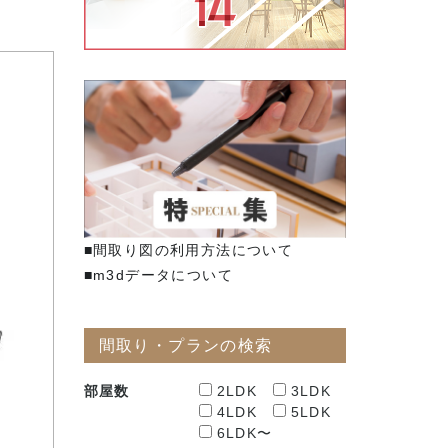
■間取り図の利用方法について
■m3dデータについて
間取り・プランの検索
部屋数
2LDK
3LDK
4LDK
5LDK
6LDK〜