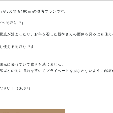
行が3.0間(5460㎜)の参考プランです。
Kの間取りです。
。親戚が泊まったり、お年を召した親御さんの面倒を見るにも使え
も使える間取りです。
採光に優れていて狭さを感じません。
部屋との間に収納を置いてプライベートを損なわないように配慮
さい！（S067）