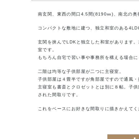
南玄関、東西の間口4.5間(8190㎜)、南北の奥
コンパクトな敷地に建つ、独立和室のある4LD
玄関を挟んでLDKと独立した和室があります
室です。
もちろん自宅で習い事や事務所を構える場合に
二階は均等な子供部屋が二つに主寝室。
子供部屋は４畳半ですが角部屋ですので通風・
主寝室も書斎とクロゼットとは別に８帖。子供
された間取りです。
これをベースにお好きな間取りに描きかえてくだ