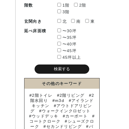
階数
1階
2階
3階
玄関向き
北
南
東
延べ床面積
〜30坪
〜35坪
〜40坪
〜45坪
45坪以上
その他のキーワード
2階トイレ
2階リビング
2
階水回り
m3d
アイランド
キッチン
アウトドアリビン
グ
ウォークインクロゼット
ウッドデッキ
カーポート
コートクローク
シューズクロ
ーク
セカンドリビング
バ