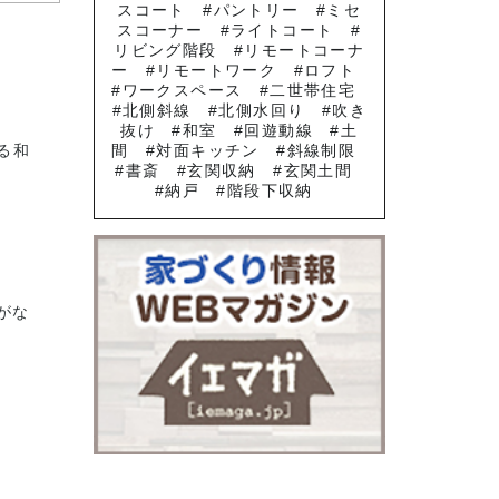
スコート
パントリー
ミセ
スコーナー
ライトコート
リビング階段
リモートコーナ
ー
リモートワーク
ロフト
ワークスペース
二世帯住宅
北側斜線
北側水回り
吹き
抜け
和室
回遊動線
土
る和
間
対面キッチン
斜線制限
書斎
玄関収納
玄関土間
納戸
階段下収納
がな