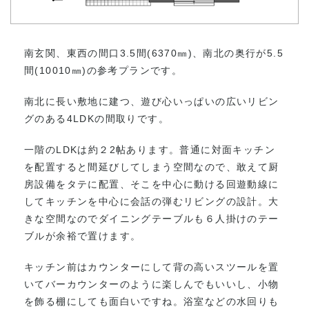
南玄関、東西の間口3.5間(6370㎜)、南北の奥行が5.5
間(10010㎜)の参考プランです。
南北に長い敷地に建つ、遊び心いっぱいの広いリビン
グのある4LDKの間取りです。
一階のLDKは約２2帖あります。普通に対面キッチン
を配置すると間延びしてしまう空間なので、敢えて厨
房設備をタテに配置、そこを中心に動ける回遊動線に
してキッチンを中心に会話の弾むリビングの設計。大
きな空間なのでダイニングテーブルも６人掛けのテー
ブルが余裕で置けます。
キッチン前はカウンターにして背の高いスツールを置
いてバーカウンターのように楽しんでもいいし、小物
を飾る棚にしても面白いですね。浴室などの水回りも