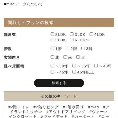
■m3dデータについて
間取り・プランの検索
部屋数
2LDK
3LDK
4LDK
5LDK
6LDK〜
階数
1階
2階
3階
玄関向き
北
南
東
延べ床面積
〜30坪
〜35坪
〜40坪
〜45坪
45坪以上
その他のキーワード
2階トイレ
2階リビング
2階水回り
m3d
ア
イランドキッチン
アウトドアリビング
ウォーク
インクロゼット
ウッドデッキ
カーポート
コー