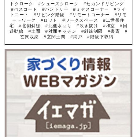
トクローク
シューズクローク
セカンドリビング
バスコート
パントリー
ミセスコーナー
ライ
トコート
リビング階段
リモートコーナー
リモ
ートワーク
ロフト
ワークスペース
二世帯住
宅
北側斜線
北側水回り
吹き抜け
和室
回
遊動線
土間
対面キッチン
斜線制限
書斎
玄関収納
玄関土間
納戸
階段下収納