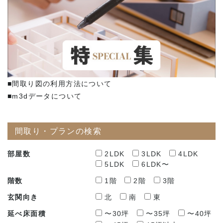
■間取り図の利用方法について
■m3dデータについて
間取り・プランの検索
部屋数
2LDK
3LDK
4LDK
5LDK
6LDK〜
階数
1階
2階
3階
玄関向き
北
南
東
延べ床面積
〜30坪
〜35坪
〜40坪