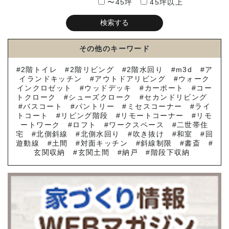
〜45坪
45坪以上
その他のキーワード
2階トイレ
2階リビング
2階水回り
m3d
ア
イランドキッチン
アウトドアリビング
ウォーク
インクロゼット
ウッドデッキ
カーポート
コー
トクローク
シューズクローク
セカンドリビング
バスコート
パントリー
ミセスコーナー
ライ
トコート
リビング階段
リモートコーナー
リモ
ートワーク
ロフト
ワークスペース
二世帯住
宅
北側斜線
北側水回り
吹き抜け
和室
回
遊動線
土間
対面キッチン
斜線制限
書斎
玄関収納
玄関土間
納戸
階段下収納