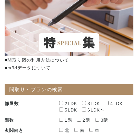
■間取り図の利用方法について
■m3dデータについて
間取り・プランの検索
部屋数
2LDK
3LDK
4LDK
5LDK
6LDK〜
階数
1階
2階
3階
玄関向き
北
南
東