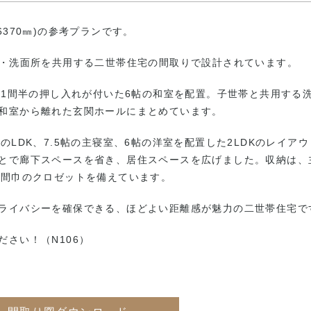
(6370㎜)の参考プランです。
室・洗面所を共用する二世帯住宅の間取りで設計されています。
に1間半の押し入れが付いた6帖の和室を配置。子世帯と共用する
和室から離れた玄関ホールにまとめています。
LDK、7.5帖の主寝室、6帖の洋室を配置した2LDKのレイアウ
とで廊下スペースを省き、居住スペースを広げました。収納は、
1間巾のクロゼットを備えています。
ライバシーを確保できる、ほどよい距離感が魅力の二世帯住宅で
さい！（N106）