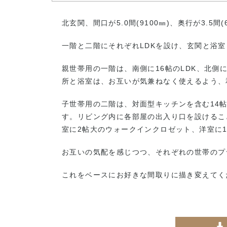
北玄関、間口が5.0間(9100㎜)、奥行が3.5間
一階と二階にそれぞれLDKを設け、玄関と浴
親世帯用の一階は、南側に16帖のLDK、北側
所と浴室は、お互いが気兼ねなく使えるよう、
子世帯用の二階は、対面型キッチンを含む14帖の
す。リビング内に各部屋の出入り口を設けるこ
室に2帖大のウォークインクロゼット、洋室に
お互いの気配を感じつつ、それぞれの世帯のプ
これをベースにお好きな間取りに描き変えてくだ