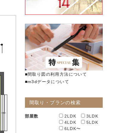
■間取り図の利用方法について
■m3dデータについて
間取り・プランの検索
部屋数
2LDK
3LDK
4LDK
5LDK
6LDK〜