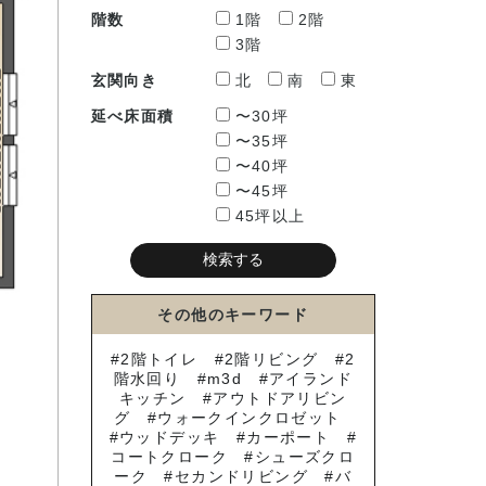
階数
1階
2階
3階
玄関向き
北
南
東
延べ床面積
〜30坪
〜35坪
〜40坪
〜45坪
45坪以上
その他のキーワード
2階トイレ
2階リビング
2
階水回り
m3d
アイランド
キッチン
アウトドアリビン
グ
ウォークインクロゼット
ウッドデッキ
カーポート
コートクローク
シューズクロ
ーク
セカンドリビング
バ