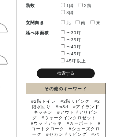
階数
1階
2階
3階
玄関向き
北
南
東
延べ床面積
〜30坪
〜35坪
〜40坪
〜45坪
45坪以上
その他のキーワード
2階トイレ
2階リビング
2
階水回り
m3d
アイランド
キッチン
アウトドアリビン
グ
ウォークインクロゼット
ウッドデッキ
カーポート
コートクローク
シューズクロ
ーク
セカンドリビング
バ