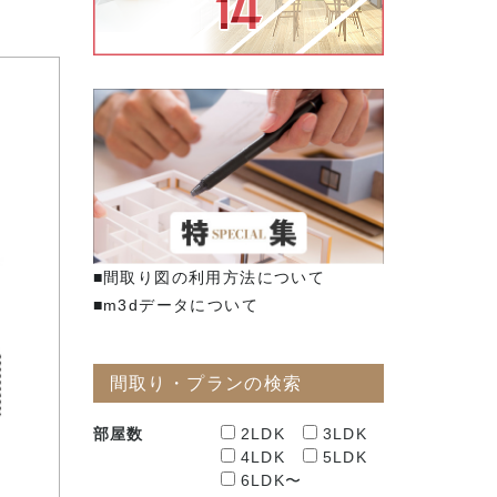
■間取り図の利用方法について
■m3dデータについて
間取り・プランの検索
部屋数
2LDK
3LDK
4LDK
5LDK
6LDK〜