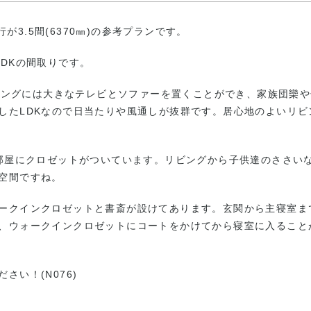
行が3.5間(6370㎜)の参考プランです。
DKの間取りです。
リビングには大きなテレビとソファーを置くことができ、家族団欒
したLDKなので日当たりや風通しが抜群です。居心地のよいリビ
各部屋にクロゼットがついています。リビングから子供達のささい
空間ですね。
ークインクロゼットと書斎が設けてあります。玄関から主寝室ま
、ウォークインクロゼットにコートをかけてから寝室に入ること
い！(N076)