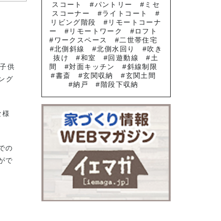
スコート
パントリー
ミセ
スコーナー
ライトコート
リビング階段
リモートコーナ
ー
リモートワーク
ロフト
ワークスペース
二世帯住宅
北側斜線
北側水回り
吹き
抜け
和室
回遊動線
土
や子供
間
対面キッチン
斜線制限
書斎
玄関収納
玄関土間
ング
納戸
階段下収納
な様
での
がで