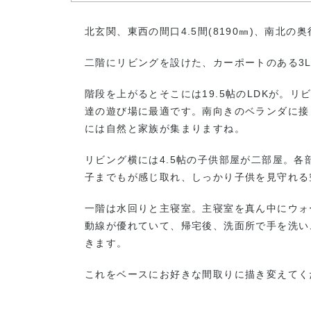
北玄関、東西の間口4.5間(8190㎜)、南北の奥
二階にリビングを設けた、カーポートのある3L
階段を上がるとそこには19.5帖のLDKが。
達の遊び場に最適です。南向きのベランダに接
には自然と家族が集まりますね。
リビング横には4.5帖の子供部屋が二部屋。
子までもが感じ取れ、しっかり子供を見守れる
一階は水回りと主寝室。主寝室を真ん中にウォ
動線が優れていて、帰宅後、洗面所で手を洗い
きます。
これをベースにお好きな間取りに描き変えてくださ