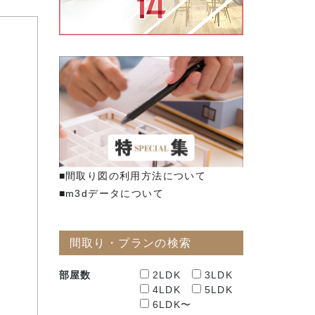
■間取り図の利用方法について
■m3dデータについて
間取り・プランの検索
部屋数
2LDK
3LDK
4LDK
5LDK
6LDK〜