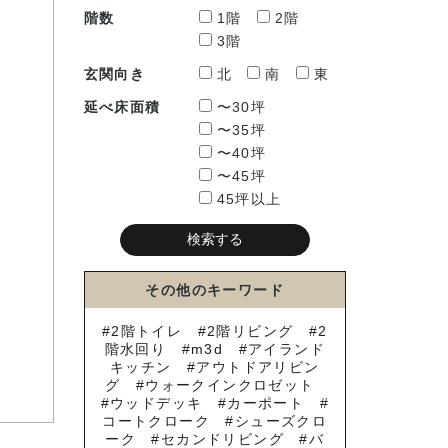
階数
1階
2階
3階
玄関向き
北
南
東
延べ床面積
〜30坪
〜35坪
〜40坪
〜45坪
45坪以上
その他のキーワード
2階トイレ
2階リビング
2
階水回り
m3d
アイランド
キッチン
アウトドアリビン
グ
ウォークインクロゼット
ウッドデッキ
カーポート
コートクローク
シューズクロ
ーク
セカンドリビング
バ