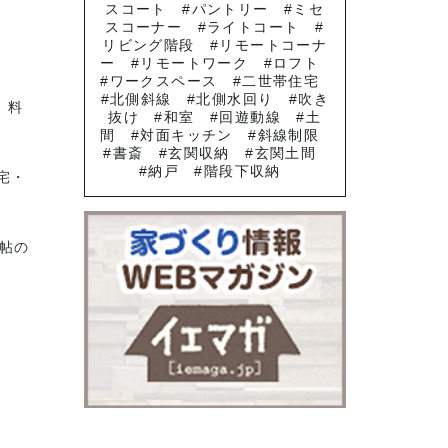
スコート
パントリー
ミセ
スコーナー
ライトコート
リビング階段
リモートコーナ
ー
リモートワーク
ロフト
ワークスペース
二世帯住宅
北側斜線
北側水回り
吹き
、料
抜け
和室
回遊動線
土
間
対面キッチン
斜線制限
書斎
玄関収納
玄関土間
納戸
階段下収納
宅・
帖の
。