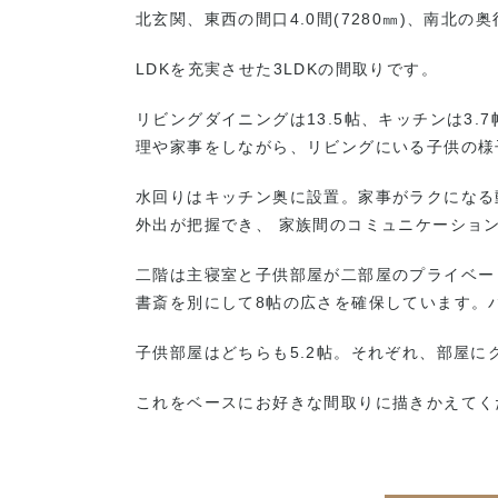
北玄関、東西の間口4.0間(7280㎜)、南北の奥
LDKを充実させた3LDKの間取りです。
リビングダイニングは13.5帖、キッチンは3
理や家事をしながら、リビングにいる子供の様
水回りはキッチン奥に設置。家事がラクになる
外出が把握でき、 家族間のコミュニケーショ
二階は主寝室と子供部屋が二部屋のプライベー
書斎を別にして8帖の広さを確保しています。
子供部屋はどちらも5.2帖。それぞれ、部屋
これをベースにお好きな間取りに描きかえてくださ